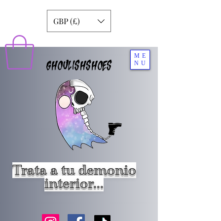
GBP (£)
ME
GHOULISHSHOES
NU
Trata a tu demonio
interior...