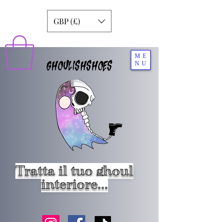
GBP (£)
ME
GHOULISHSHOES
NU
Tratta il tuo ghoul
interiore...