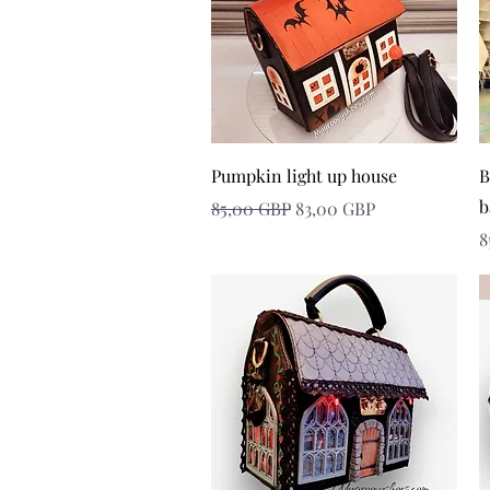
Snabbvisning
Pumpkin light up house
B
b
Ordinarie pris
Reapris
85,00 GBP
83,00 GBP
P
8