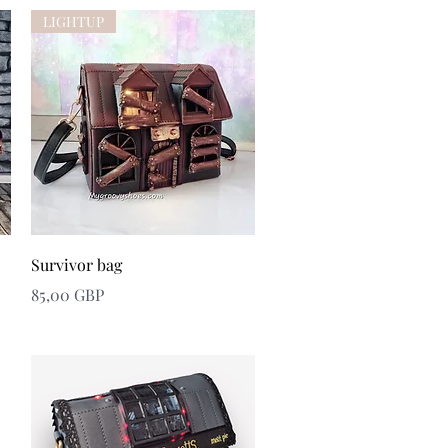
LIGHTUP
Snabbvisning
Survivor bag
Pris
85,00 GBP