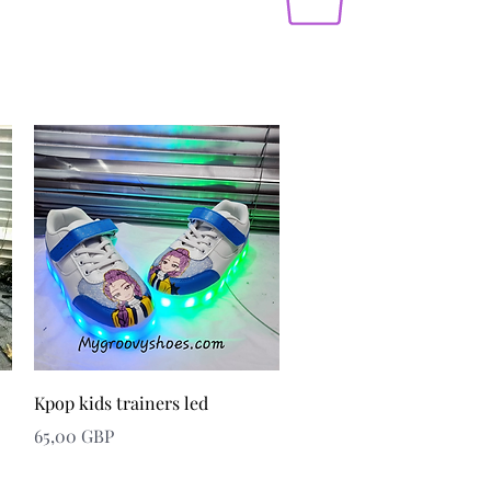
Snabbvisning
Kpop kids trainers led
Pris
65,00 GBP