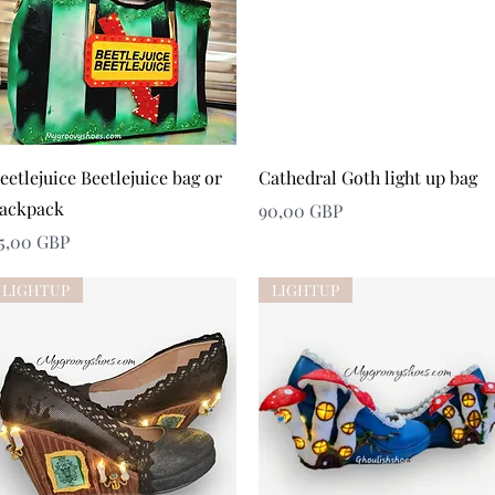
Snabbvisning
Snabbvisning
eetlejuice Beetlejuice bag or
Cathedral Goth light up bag
ackpack
Pris
90,00 GBP
ris
5,00 GBP
LIGHTUP
LIGHTUP