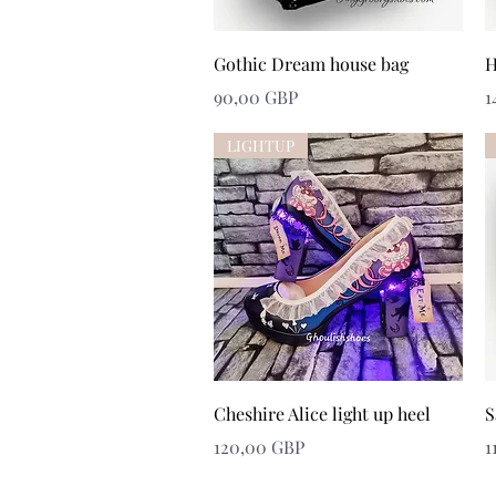
Snabbvisning
Gothic Dream house bag
H
Pris
P
90,00 GBP
1
LIGHTUP
Snabbvisning
Cheshire Alice light up heel
S
Pris
P
120,00 GBP
1