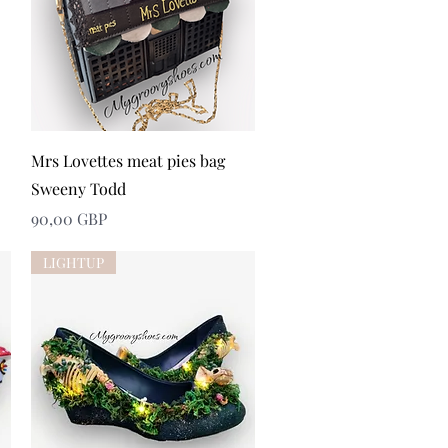
Snabbvisning
Mrs Lovettes meat pies bag
Sweeny Todd
Pris
90,00 GBP
LIGHTUP