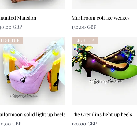
Snabbvisning
Snabbvisning
aunted Mansion
Mushroom cottage wedges
ris
Pris
40,00 GBP
130,00 GBP
LIGHTUP
LIGHTUP
Snabbvisning
Snabbvisning
ailormoon solid light up heels
The Gremlins light up heels
ris
Pris
10,00 GBP
120,00 GBP