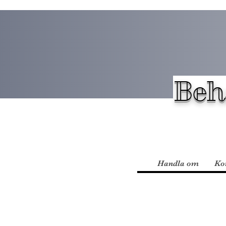
Beh
Handla om
Ko