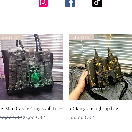
LIGHTUP
LIGHTUP
Snabbvisning
Snabbvisning
e-Man Castle Gray skull tote
3D fairytale lightup bag
rdinarie pris
Reapris
Pris
00,00 GBP
88,00 GBP
100,00 GBP