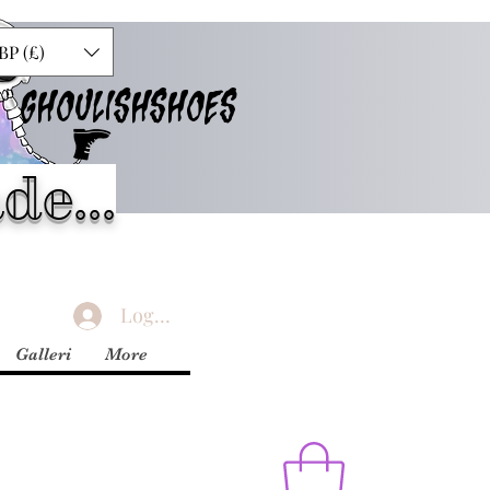
BP (£)
GHOULISHSHOES
de...
Logga in
Galleri
More