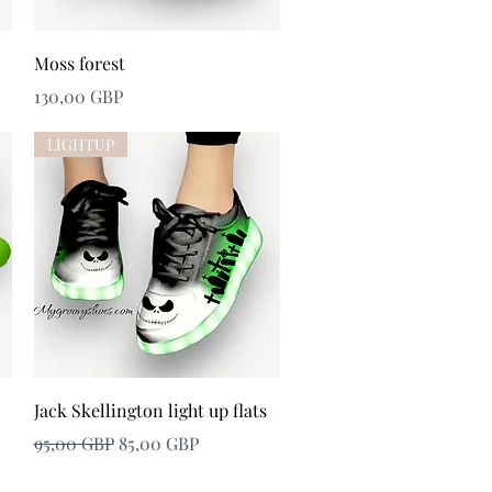
Snabbvisning
Moss forest
Pris
130,00 GBP
LIGHTUP
Snabbvisning
Jack Skellington light up flats
Ordinarie pris
Reapris
95,00 GBP
85,00 GBP