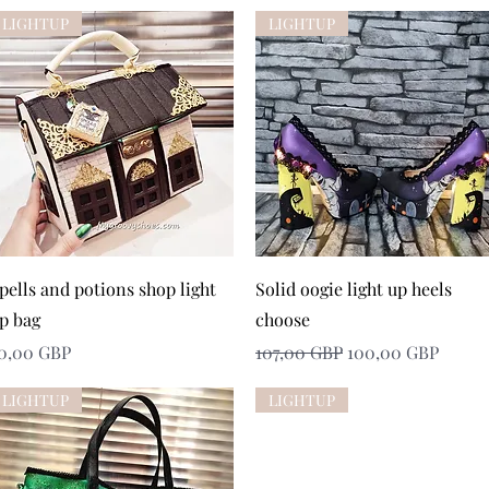
LIGHTUP
LIGHTUP
Snabbvisning
Snabbvisning
pells and potions shop light
Solid oogie light up heels
p bag
choose
ris
Ordinarie pris
Reapris
0,00 GBP
107,00 GBP
100,00 GBP
LIGHTUP
LIGHTUP