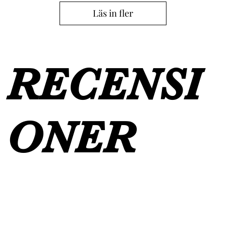
Läs in fler
RECENSI
ONER