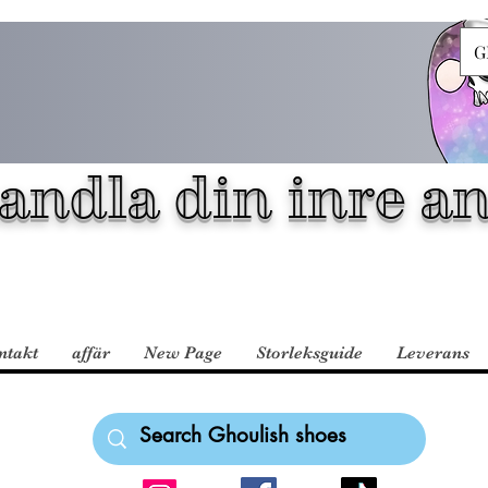
G
andla din inre an
ntakt
affär
New Page
Storleksguide
Leverans