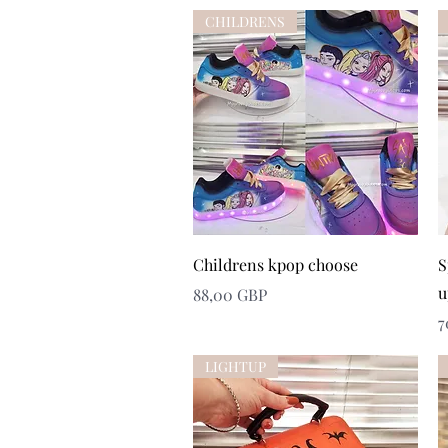
CHILDRENS
Snabbvisning
Childrens kpop choose
S
u
Pris
88,00 GBP
P
7
LIGHTUP