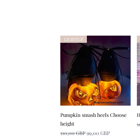
LIGHTUP
Snabbvisning
Pumpkin smash heels Choose
H
height
O
1
Ordinarie pris
Reapris
110,00 GBP
99,00 GBP